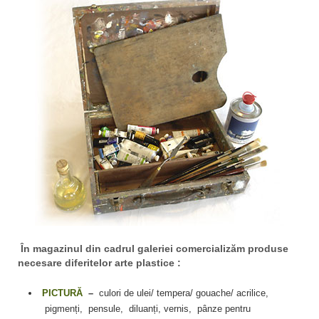
artelor
plasti
În magazinul din cadrul galeriei comercializ
ă
m produse
necesare diferitelor arte plastice :
PICTURĂ
–
culori de ulei/ tempera/ gouache/ acrilice,
pigmenți, pensule, diluanți, vernis, pânze pentru