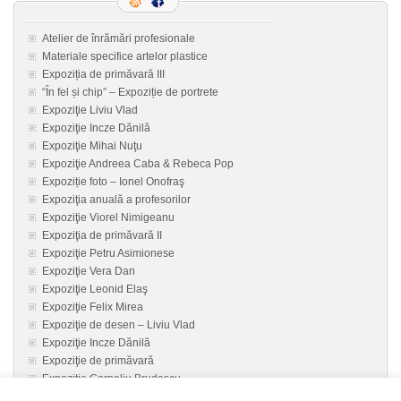
Atelier de înrămări profesionale
Materiale specifice artelor plastice
Expoziția de primăvară III
“Ȋn fel și chip” – Expoziție de portrete
Expoziţie Liviu Vlad
Expoziţie Incze Dănilă
Expoziţie Mihai Nuţu
Expoziţie Andreea Caba & Rebeca Pop
Expoziție foto – Ionel Onofraş
Expoziţia anuală a profesorilor
Expoziţie Viorel Nimigeanu
Expoziţia de primăvară II
Expoziţie Petru Asimionese
Expoziţie Vera Dan
Expoziţie Leonid Elaş
Expoziţie Felix Mirea
Expoziţie de desen – Liviu Vlad
Expoziţie Incze Dănilă
Expoziţie de primăvară
Expoziţie Corneliu Brudaṣcu
Spaţiul expoziţional