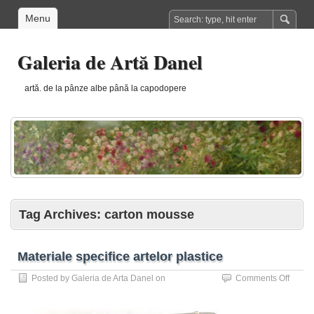
Menu
Galeria de Artă Danel
artă. de la pânze albe până la capodopere
Tag Archives:
carton mousse
Materiale specifice artelor plastice
on
Posted by
Galeria de Arta Danel
on
Comments Off
Materi
specif