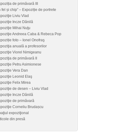
poziția de primăvară III
n fel și chip” – Expoziție de portrete
poziţie Liviu Vlad
poziţie Incze Dănilă
poziţie Mihai Nuţu
xpoziţie Andreea Caba & Rebeca Pop
poziție foto – Ionel Onofraş
poziţia anuală a profesorilor
poziţie Viorel Nimigeanu
poziţia de primăvară II
poziţie Petru Asimionese
poziţie Vera Dan
poziţie Leonid Elaş
poziţie Felix Mirea
poziţie de desen – Liviu Vlad
poziţie Incze Dănilă
poziţie de primăvară
poziţie Corneliu Brudaṣcu
aţiul expoziţional
ticole din presă