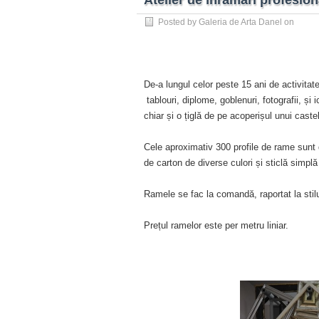
Atelier de înrămări profesion
Posted by
Galeria de Arta Danel
on
De-a lungul celor peste 15 ani de activitate
tablouri, diplome, goblenuri, fotografii, ș
chiar și o țiglă de pe acoperișul unui caste
Cele aproximativ 300 profile de rame sunt
de carton de diverse culori și sticlă simplă
Ramele se fac la comandă, raportat la stilul
Prețul ramelor este per metru liniar.