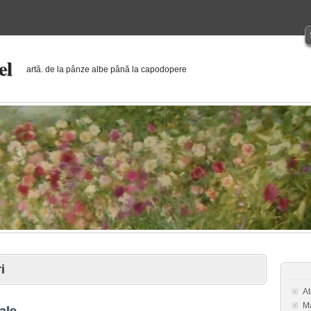
el
artă. de la pânze albe până la capodopere
i
At
Ma