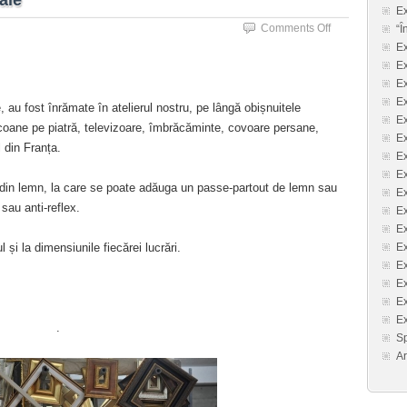
ale
Ex
on
Comments Off
“Ȋ
Atelier
Ex
de
Ex
înrămări
Ex
profesionale
E
, au fost înrămate în atelierul nostru, pe lângă obișnuitele
Ex
i icoane pe piatră, televizoare, îmbrăcăminte, covoare persane,
Ex
l din Franța.
Ex
Ex
 din lemn, la care se poate adăuga un passe-partout de lemn sau
Ex
 sau anti-reflex.
Ex
Ex
 și la dimensiunile fiecărei lucrări.
Ex
Ex
Ex
Ex
Ex
.
Sp
Ar